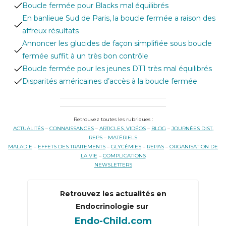
Boucle fermée pour Blacks mal équilibrés
En banlieue Sud de Paris, la boucle fermée a raison des
affreux résultats
Annoncer les glucides de façon simplifiée sous boucle
fermée suffit à un très bon contrôle
Boucle fermée pour les jeunes DT1 très mal équilibrés
Disparités américaines d’accès à la boucle fermée
Retrouvez toutes les rubriques :
ACTUALITÉS
–
CONNAISSANCES
–
ARTICLES, VIDÉOS
–
BLOG
–
JOURNÉES DIST,
REPS
–
MATÉRIELS
MALADIE
–
EFFETS DES TRAITEMENTS
–
GLYCÉMIES
–
REPAS
–
ORGANISATION DE
LA VIE
–
COMPLICATIONS
NEWSLETTERS
Retrouvez les actualités en
Endocrinologie sur
Endo-Child.com