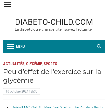
DIABETO-CHILD.COM
La diabétologie change vite : suivez l’actualité !
MENU
ACTUALITÉS
GLYCÉMIE
SPORTS
,
,
Peu d’effet de l’exercice sur la
glycémie
10 octobre 2024 18h35
Riddell MC, Gal RL, Bergford S, et al. The Acute Effects