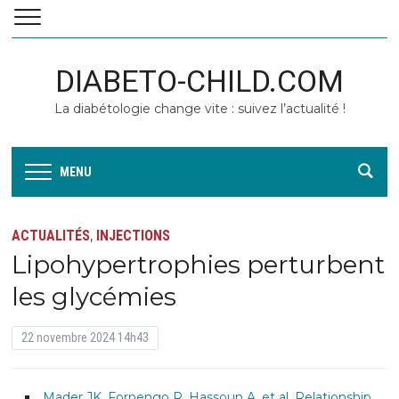
DIABETO-CHILD.COM
La diabétologie change vite : suivez l’actualité !
MENU
ACTUALITÉS
INJECTIONS
,
Lipohypertrophies perturbent
les glycémies
22 novembre 2024 14h43
Mader JK, Fornengo R, Hassoun A, et al. Relationship