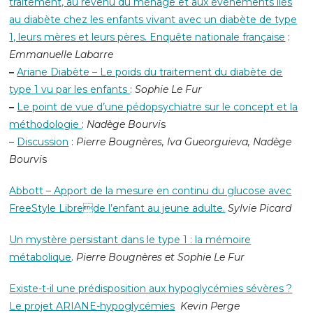
traitement, au revenu du ménage et aux évènements liés
au diabète chez les enfants vivant avec un diabète de type
1, leurs mères et leurs pères. Enquête nationale française
:
Emmanuelle Labarre
–
Ariane Diabète – Le poids du traitement du diabète de
type 1 vu par les enfants
:
Sophie Le Fur
–
Le point de vue d’une pédopsychiatre sur le concept et la
méthodologie
:
Nadège Bourvi
s
–
Discussion
:
Pierre Bougnères, Iva Gueorguieva, Nadège
Bourvi
s
Abbott – Apport de la mesure en continu du glucose avec
FreeStyle Librede l’enfant au jeune adulte.
Sylvie Picard
Un mystère persistant dans le type 1 : la mémoire
métabolique
.
Pierre Bougnères et Sophie Le Fur
Existe-t-il une prédisposition aux hypoglycémies sévères ?
Le projet ARIANE-hypoglycémies
Kevin Perge