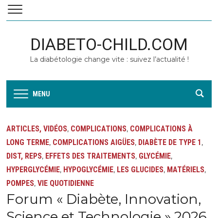
DIABETO-CHILD.COM
La diabétologie change vite : suivez l’actualité !
MENU
ARTICLES, VIDÉOS
COMPLICATIONS
COMPLICATIONS À
,
,
LONG TERME
COMPLICATIONS AIGÜES
DIABÈTE DE TYPE 1
,
,
,
DIST, REPS
EFFETS DES TRAITEMENTS
GLYCÉMIE
,
,
,
HYPERGLYCÉMIE
HYPOGLYCÉMIE
LES GLUCIDES
MATÉRIELS
,
,
,
,
POMPES
VIE QUOTIDIENNE
,
Forum « Diabète, Innovation,
Science et Technologie » 2026