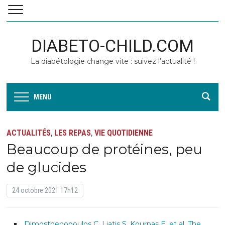
DIABETO-CHILD.COM
La diabétologie change vite : suivez l’actualité !
MENU
ACTUALITÉS
LES REPAS
VIE QUOTIDIENNE
,
,
Beaucoup de protéines, peu
de glucides
24 octobre 2021 17h12
Dimosthenopoulos C, Liatis S, Kourpas E, et al. The