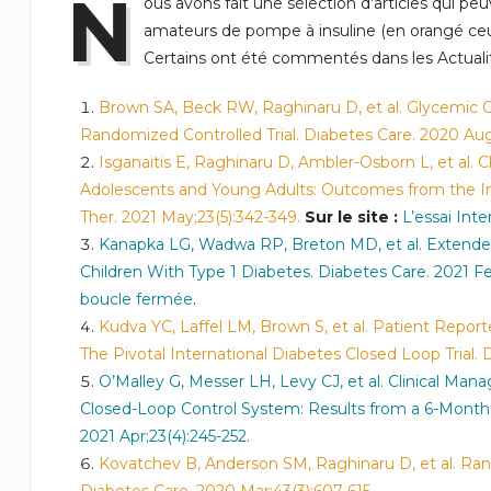
N
ous avons fait une sélection d’articles qui pe
amateurs de pompe à insuline (en orangé ce
Certains ont été commentés dans les Actualité
Brown SA, Beck RW, Raghinaru D, et al. Glycemic 
Randomized Controlled Trial. Diabetes Care. 2020 Aug
Isganaitis E, Raghinaru D, Ambler-Osborn L, et al.
Adolescents and Young Adults: Outcomes from the Int
Ther. 2021 May;23(5):342-349.
Sur le site :
L’essai Int
Kanapka LG, Wadwa RP, Breton MD, et al. Extended
Children With Type 1 Diabetes. Diabetes Care. 2021 Fe
boucle fermée
.
Kudva YC, Laffel LM, Brown S, et al. Patient Repor
The Pivotal International Diabetes Closed Loop Trial. 
O’Malley G, Messer LH, Levy CJ, et al. Clinical 
Closed-Loop Control System: Results from a 6-Month, 
2021 Apr;23(4):245-252.
Kovatchev B, Anderson SM, Raghinaru D, et al. Ran