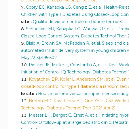
Diabetes Care. 2020 Mar;43(3):607-615.
Cobry EC, Kanapka LG, Cengiz E, et al. Health-Relat
Children with Type 1 Diabetes Using Closed-Loop Contr
site :
Qualité de vie et contrôle en boucle fermée
.
Schoelwer MJ, Kanapka LG, Wadwa RP, et al. Predi
Closed-Loop Control System. Diabetes Technol Ther. 20
Bisio A, Brown SA, McFadden R, et al. Sleep and d
automated insulin delivery system in young children w
May;22(3):495-502.
Pinsker JE, Müller L, Constantin A, et al. Real-
Initiation of Control-IQ Technology. Diabetes Technol 
Kovatchev BP, Kollar L, Anderson SM, et al. Eveni
closed-loop control for type 1 diabetes: a randomised c
le site :
Boucle fermée versus pompes «senseur-augm
Breton MD, Kovatchev BP. One Year Real-World U
Technology. Diabetes Technol Ther. 2021 Apr 21.
Messer LH, Berget C, Ernst A, et al. Initiating hyb
Control-IQ follow-up at a large pediatric clinic. Pediat