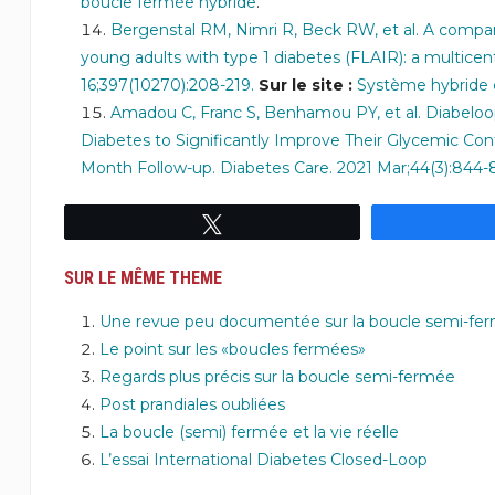
boucle fermée hybride
.
Bergenstal RM, Nimri R, Beck RW, et al. A compar
young adults with type 1 diabetes (FLAIR): a multicent
16;397(10270):208-219.
Sur le site :
Système hybride e
Amadou C, Franc S, Benhamou PY, et al. Diabelo
Diabetes to Significantly Improve Their Glycemic Cont
Month Follow-up. Diabetes Care. 2021 Mar;44(3):844-
Tweetez
SUR LE MÊME THEME
Une revue peu documentée sur la boucle semi-fe
Le point sur les «boucles fermées»
Regards plus précis sur la boucle semi-fermée
Post prandiales oubliées
La boucle (semi) fermée et la vie réelle
L’essai International Diabetes Closed-Loop