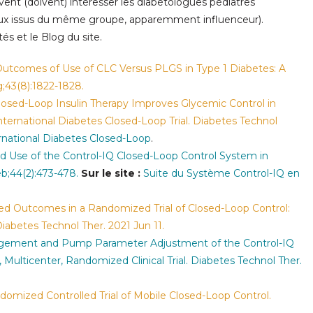
uvent (doivent) intéresser les diabétologues pédiatres
ux issus du même groupe, apparemment influenceur).
s et le Blog du site.
Outcomes of Use of CLC Versus PLGS in Type 1 Diabetes: A
;43(8):1822-1828.
 Closed-Loop Insulin Therapy Improves Glycemic Control in
ernational Diabetes Closed-Loop Trial. Diabetes Technol
ernational Diabetes Closed-Loop
.
 Use of the Control-IQ Closed-Loop Control System in
b;44(2):473-478.
Sur le site :
Suite du Système Control-IQ en
ted Outcomes in a Randomized Trial of Closed-Loop Control:
Diabetes Technol Ther. 2021 Jun 11.
Management and Pump Parameter Adjustment of the Control-IQ
Multicenter, Randomized Clinical Trial. Diabetes Technol Ther.
domized Controlled Trial of Mobile Closed-Loop Control.