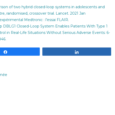
ison of two hybrid closed-loop systems in adolescents and
re, randomised, crossover trial. Lancet. 2021 Jan
xpérimental Medtronic : l’essai FLAIR
.
op DBLG1 Closed-Loop System Enables Patients With Type 1
rol in Real-Life Situations Without Serious Adverse Events: 6-
846.
Partagez
Partagez
rmée