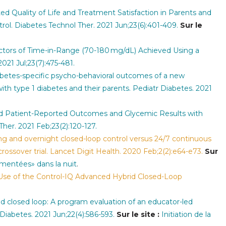
ed Quality of Life and Treatment Satisfaction in Parents and
ol. Diabetes Technol Ther. 2021 Jun;23(6):401-409.
Sur le
ctors of Time-in-Range (70-180 mg/dL) Achieved Using a
21 Jul;23(7):475-481.
iabetes-specific psycho-behavioral outcomes of a new
ith type 1 diabetes and their parents. Pediatr Diabetes. 2021
World Patient-Reported Outcomes and Glycemic Results with
Ther. 2021 Feb;23(2):120-127.
ng and overnight closed-loop control versus 24/7 continuous
rossover trial. Lancet Digit Health. 2020 Feb;2(2):e64-e73.
Sur
entées» dans la nuit
.
se of the Control-IQ Advanced Hybrid Closed-Loop
rid closed loop: A program evaluation of an educator-led
r Diabetes. 2021 Jun;22(4):586-593.
Sur le site :
Initiation de la