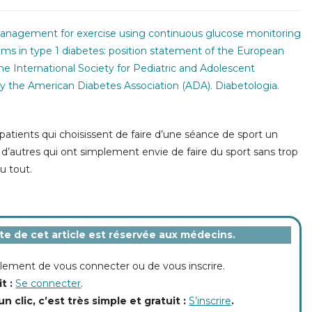
 management for exercise using continuous glucose monitoring
s in type 1 diabetes: position statement of the European
he International Society for Pediatric and Adolescent
 the American Diabetes Association (ADA). Diabetologia.
e patients qui choisissent de faire d’une séance de sport un
 d’autres qui ont simplement envie de faire du sport sans trop
u tout
.
ite de cet article est réservée aux médecins.
implement de vous connecter ou de vous inscrire.
it :
Se connecter
.
un clic, c’est très simple et gratuit :
S’inscrire
.