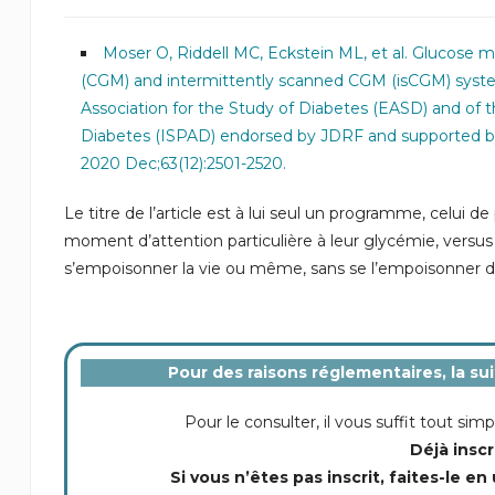
Moser O, Riddell MC, Eckstein ML, et al. Glucose
(CGM) and intermittently scanned CGM (isCGM) system
Association for the Study of Diabetes (EASD) and of t
Diabetes (ISPAD) endorsed by JDRF and supported by
2020 Dec;63(12):2501-2520.
Le titre de l’article est à lui seul un programme, celui d
moment d’attention particulière à leur glycémie, versus
s’empoisonner la vie ou même, sans se l’empoisonner d
Pour des raisons réglementaires, la su
Pour le consulter, il vous suffit tout s
Déjà inscr
Si vous n’êtes pas inscrit, faites-le en 