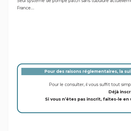
Seul système de pompe patch sans tubulure actuelleme
France
....
Pour des raisons réglementaires, la su
Pour le consulter, il vous suffit tout s
Déjà inscr
Si vous n’êtes pas inscrit, faites-le en 