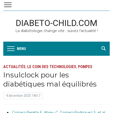
DIABETO-CHILD.COM
La diabétologie change vite : suivez l’actualité !
MENU
ACTUALITÉS
LE COIN DES TECHNOLOGIES
POMPES
,
,
Insulclock pour les
diabétiques mal équilibrés
4 décembre 2020 14h17
Gomez-Peralta F, Abreu C, Gomez-Rodriguez S, et al.