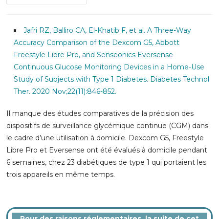
Jafri RZ, Balliro CA, El-Khatib F, et al. A Three-Way
Accuracy Comparison of the Dexcom G5, Abbott
Freestyle Libre Pro, and Senseonics Eversense
Continuous Glucose Monitoring Devices in a Home-Use
Study of Subjects with Type 1 Diabetes. Diabetes Technol
Ther. 2020 Nov;22(11):846-852.
Il manque des études comparatives de la précision des
dispositifs de surveillance glycémique continue (CGM) dans
le cadre d’une utilisation à domicile. Dexcom G5, Freestyle
Libre Pro et Eversense ont été évalués à domicile pendant
6 semaines, chez 23 diabétiques de type 1 qui portaient les
trois appareils en même temps
.
Pour des raisons réglementaires, la suite de cet