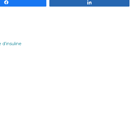
Partagez
Partagez
d’insuline