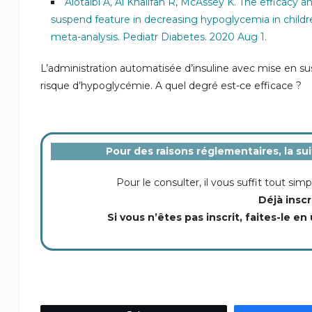
Alotaibi A, Al Khalifah R, McAssey K. The efficacy 
suspend feature in decreasing hypoglycemia in childre
meta-analysis. Pediatr Diabetes. 2020 Aug 1.
L’administration automatisée d’insuline avec mise en s
risque d’hypoglycémie. A quel degré est-ce efficace
?
Pour des raisons réglementaires, la su
Pour le consulter, il vous suffit tout s
Déjà inscr
Si vous n’êtes pas inscrit, faites-le en 