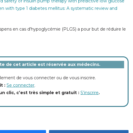
and safety of insulin pump therapy with predictive low glucose
n with type 1 diabetes mellitus: A systematic review and
uspens en cas d’hypoglycémie (PLGS) a pour but de réduire le
ite de cet article est réservée aux médecins.
implement de vous connecter ou de vous inscrire.
it :
Se connecter
.
un clic, c’est très simple et gratuit :
S’inscrire
.