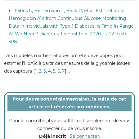
Fabris C, Heinemann L, Beck R, et al. Estimation of
Hemoglobin A1c from Continuous Glucose Monitoring
Data in Individuals with Type 1 Diabetes: Is Time In Range
All We Need? Diabetes Technol Ther. 2020 Jul;22(7):501-
508.
Des modèles mathématiques ont été développés pour
estimer l’HbA1c à partir des mesures de la glycémie issues
des capteurs [
1
,
2
,
3
,
4
,
5
,
6
,
7
]
....
Pour des raisons réglementaires, la suite de cet
article est réservée aux médecins.
Pour le consulter, il vous suffit tout simplement de vous
connecter ou de vous inscrire.
Déjà inscrit :
Se connecter
.